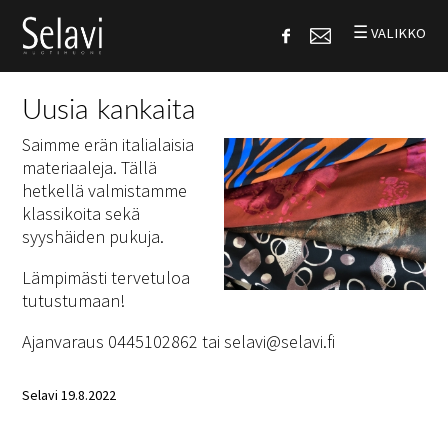
☰
VALIKKO
Uusia kankaita
Saimme erän italialaisia
materiaaleja. Tällä
hetkellä valmistamme
klassikoita sekä
syyshäiden pukuja.
Lämpimästi tervetuloa
tutustumaan!
Ajanvaraus 0445102862 tai selavi@selavi.fi
Selavi 19.8.2022