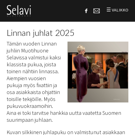
☰
VALIKKO
Linnan juhlat 2025
Tämän vuoden Linnan
juhliin Muotihuone
Selavissa valmistui kaksi
klassista pukua, joista
toinen nähtiin linnassa.
Aiempien vuosien
pukuja myös fixattiin ja
osa asiakkaista ohjattiin
toisille tekijöille. Myös
pukuvuokraamoihin.
Aina ei toki tarvitse hankkia uutta vaatetta Suomen
suurimpaan juhlaan.
Kuvan silkkinen juhlapuku on valmistunut asiakkaan