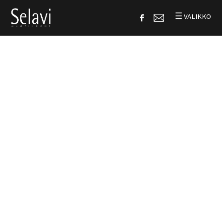
☰
VALIKKO