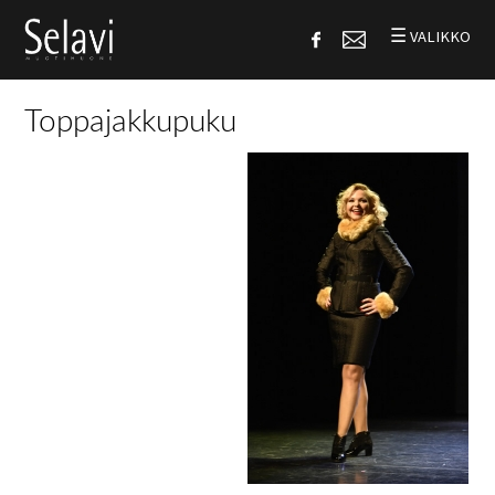
☰
VALIKKO
Toppajakkupuku